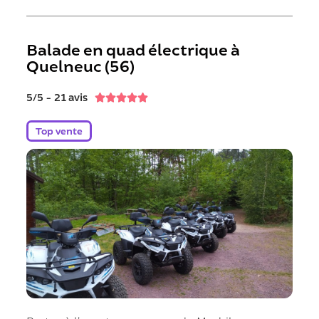
Balade en quad électrique à
Quelneuc (56)
5/5 - 21 avis





Top vente