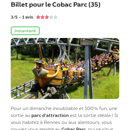
Billet pour le Cobac Parc (35)
3/5 - 1 avis





Instantané
Pour un dimanche inoubliable et 100% fun, une
sortie au
parc d’attraction
est la sortie idéale ! Si
vous habitez à Rennes ou aux alentours, vous
pouvez vous rendre au
Cobac Parc
, qui se situe