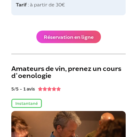
Tarif
: à partir de 30€
Réservation en ligne
Amateurs de vin, prenez un cours
d'oenologie
5/5 - 1 avis





Instantané