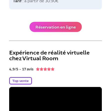
Tarif
: à partir de 30.90€
Réservation en ligne
Expérience de réalité virtuelle
chez Virtual Room
4,9/5 - 17 avis





Top vente