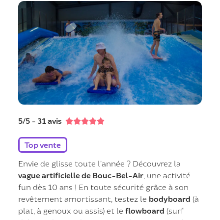
5/5 - 31 avis





Top vente
Envie de glisse toute l’année ? Découvrez la
vague artificielle de Bouc-Bel-Air
, une activité
fun dès 10 ans ! En toute sécurité grâce à son
revêtement amortissant, testez le
bodyboard
(à
plat, à genoux ou assis) et le
flowboard
(surf