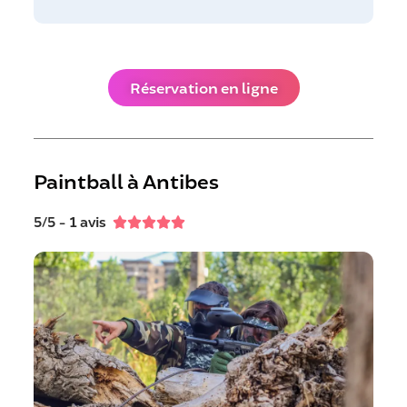
Réservation en ligne
Paintball à Antibes
5/5 - 1 avis




