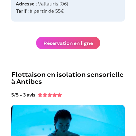
Adresse
: Vallauris (06)
Tarif
: à partir de 55€
Réservation en ligne
Flottaison en isolation sensorielle
à Antibes
5/5 - 3 avis




