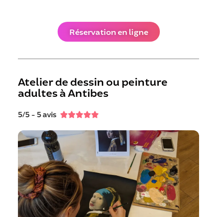
Réservation en ligne
Atelier de dessin ou peinture
adultes à Antibes
5/5 - 5 avis




