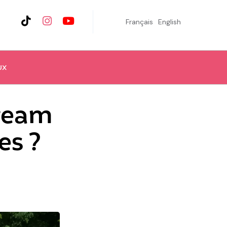
Français
English
UX
 team
es ?