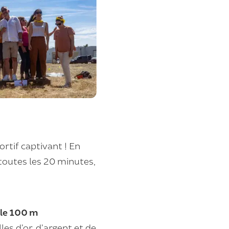
rtif captivant ! En
toutes les 20 minutes,
le 100 m
les d’or, d’argent et de