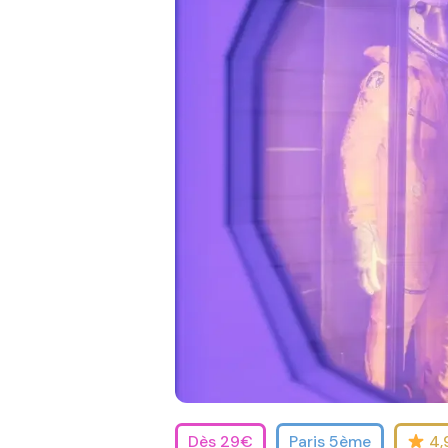
Dès 29€
Paris 5ème
4,9