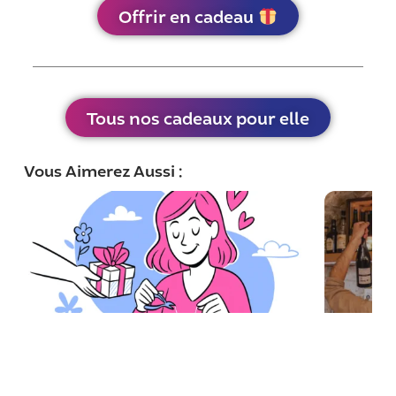
Offrir en cadeau
Tous nos cadeaux pour elle
Vous Aimerez Aussi :
13 idées de cadeaux originaux
Des idée