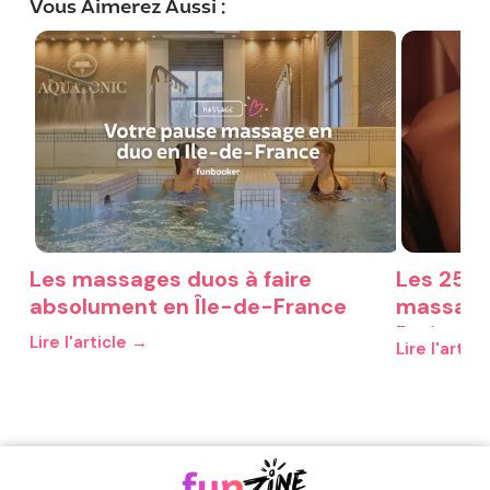
Vous Aimerez Aussi :
Les massages duos à faire
Les 25 m
absolument en Île-de-France
massages
Paris