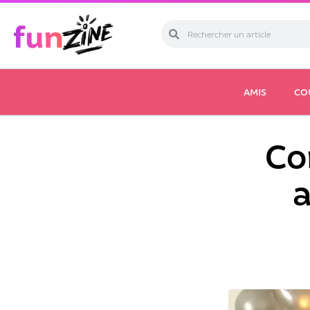
AMIS
CO
Co
a