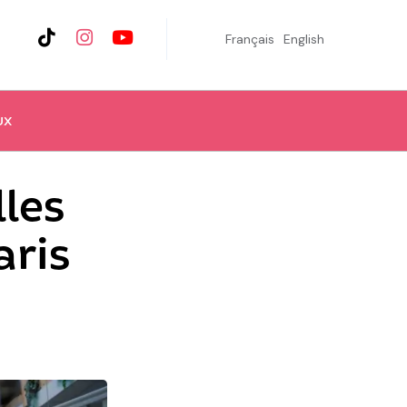
Français
English
UX
lles
aris