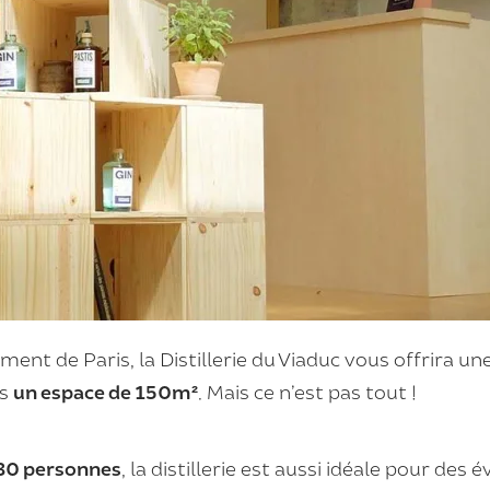
ent de Paris, la Distillerie du Viaduc vous offrira u
ns
un espace de 150m²
. Mais ce n’est pas tout !
30 personnes
, la distillerie est aussi idéale pour des
é