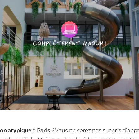
ion atypique
à
Paris
? Vous ne serez pas surpris d’appr