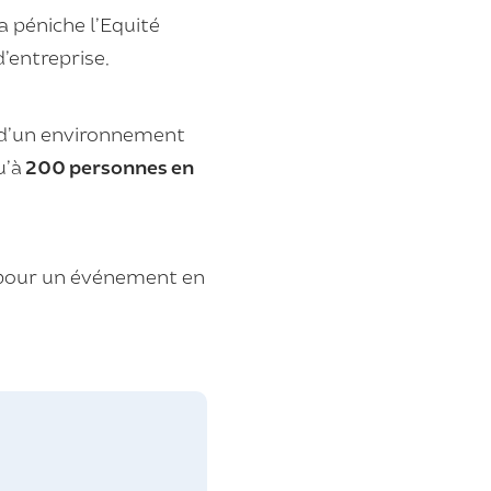
la
péniche
l’Equité
d’entreprise.
z d’un environnement
u’à
200 personnes en
it pour un événement en