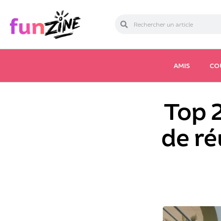
AMIS
CO
Top 2
de ré