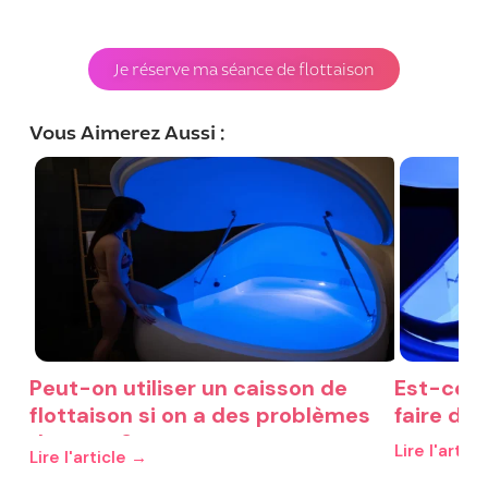
Je réserve ma séance de flottaison
Vous Aimerez Aussi :
Peut-on utiliser un caisson de
Est-ce q
flottaison si on a des problèmes
faire de 
de peau ?