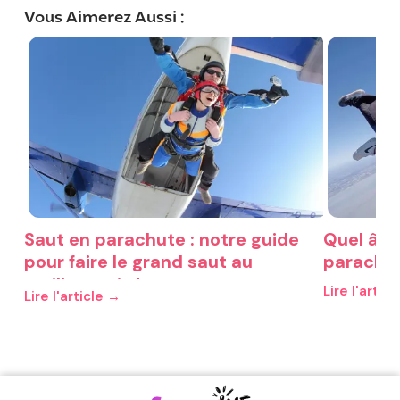
Vous Aimerez Aussi :
Saut en parachute : notre guide
Quel âge
pour faire le grand saut au
parachut
meilleur prix !